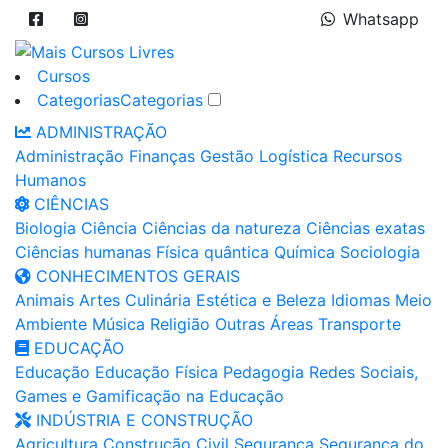
Whatsapp
Cursos
Categorias
Categorias
ADMINISTRAÇÃO
Administração
Finanças
Gestão
Logística
Recursos
Humanos
CIÊNCIAS
Biologia
Ciência
Ciências da natureza
Ciências exatas
Ciências humanas
Física quântica
Química
Sociologia
CONHECIMENTOS GERAIS
Animais
Artes
Culinária
Estética e Beleza
Idiomas
Meio
Ambiente
Música
Religião
Outras Áreas
Transporte
EDUCAÇÃO
Educação
Educação Física
Pedagogia
Redes Sociais,
Games e Gamificação na Educação
INDÚSTRIA E CONSTRUÇÃO
Agricultura
Construção Civil
Segurança
Segurança do