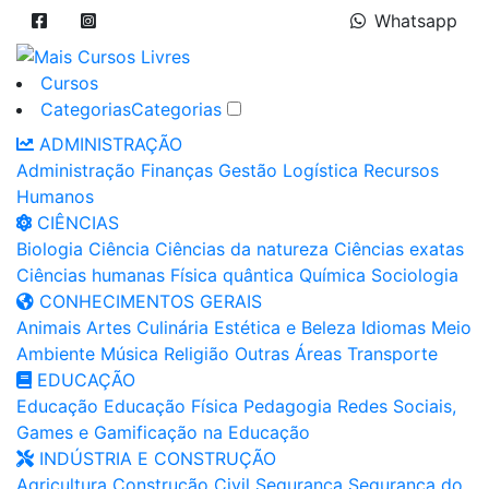
Whatsapp
Cursos
Categorias
Categorias
ADMINISTRAÇÃO
Administração
Finanças
Gestão
Logística
Recursos
Humanos
CIÊNCIAS
Biologia
Ciência
Ciências da natureza
Ciências exatas
Ciências humanas
Física quântica
Química
Sociologia
CONHECIMENTOS GERAIS
Animais
Artes
Culinária
Estética e Beleza
Idiomas
Meio
Ambiente
Música
Religião
Outras Áreas
Transporte
EDUCAÇÃO
Educação
Educação Física
Pedagogia
Redes Sociais,
Games e Gamificação na Educação
INDÚSTRIA E CONSTRUÇÃO
Agricultura
Construção Civil
Segurança
Segurança do