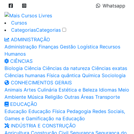
Whatsapp
Cursos
Categorias
Categorias
ADMINISTRAÇÃO
Administração
Finanças
Gestão
Logística
Recursos
Humanos
CIÊNCIAS
Biologia
Ciência
Ciências da natureza
Ciências exatas
Ciências humanas
Física quântica
Química
Sociologia
CONHECIMENTOS GERAIS
Animais
Artes
Culinária
Estética e Beleza
Idiomas
Meio
Ambiente
Música
Religião
Outras Áreas
Transporte
EDUCAÇÃO
Educação
Educação Física
Pedagogia
Redes Sociais,
Games e Gamificação na Educação
INDÚSTRIA E CONSTRUÇÃO
Agricultura
Construção Civil
Segurança
Segurança do