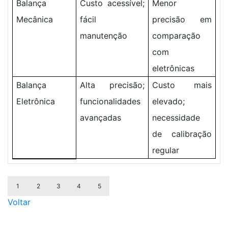
Balança
Custo acessível;
Menor
Mecânica
fácil
precisão em
manutenção
comparação
com
eletrônicas
Balança
Alta precisão;
Custo mais
Eletrônica
funcionalidades
elevado;
avançadas
necessidade
de calibração
regular
1
2
3
4
5
Voltar