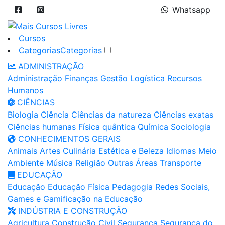
Whatsapp
Cursos
Categorias
Categorias
ADMINISTRAÇÃO
Administração
Finanças
Gestão
Logística
Recursos
Humanos
CIÊNCIAS
Biologia
Ciência
Ciências da natureza
Ciências exatas
Ciências humanas
Física quântica
Química
Sociologia
CONHECIMENTOS GERAIS
Animais
Artes
Culinária
Estética e Beleza
Idiomas
Meio
Ambiente
Música
Religião
Outras Áreas
Transporte
EDUCAÇÃO
Educação
Educação Física
Pedagogia
Redes Sociais,
Games e Gamificação na Educação
INDÚSTRIA E CONSTRUÇÃO
Agricultura
Construção Civil
Segurança
Segurança do