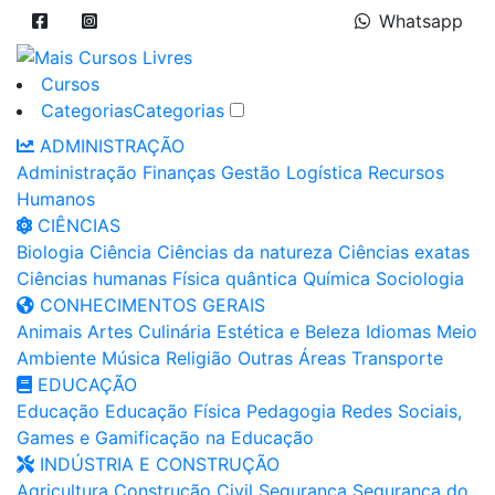
Whatsapp
Cursos
Categorias
Categorias
ADMINISTRAÇÃO
Administração
Finanças
Gestão
Logística
Recursos
Humanos
CIÊNCIAS
Biologia
Ciência
Ciências da natureza
Ciências exatas
Ciências humanas
Física quântica
Química
Sociologia
CONHECIMENTOS GERAIS
Animais
Artes
Culinária
Estética e Beleza
Idiomas
Meio
Ambiente
Música
Religião
Outras Áreas
Transporte
EDUCAÇÃO
Educação
Educação Física
Pedagogia
Redes Sociais,
Games e Gamificação na Educação
INDÚSTRIA E CONSTRUÇÃO
Agricultura
Construção Civil
Segurança
Segurança do