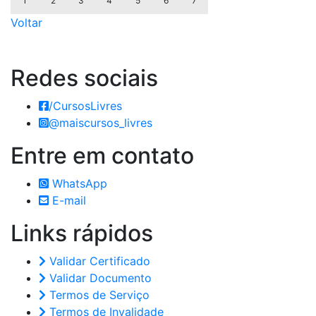
1
2
3
4
5
6
7
Voltar
Redes
sociais
/CursosLivres
@maiscursos_livres
Entre em
contato
WhatsApp
E-mail
Links
rápidos
Validar Certificado
Validar Documento
Termos de Serviço
Termos de Invalidade